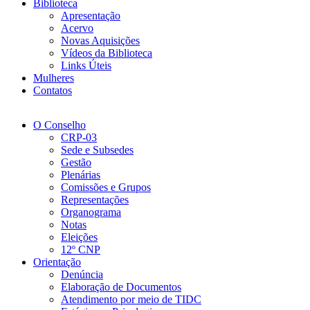
Biblioteca
Apresentação
Acervo
Novas Aquisições
Vídeos da Biblioteca
Links Úteis
Mulheres
Contatos
O Conselho
CRP-03
Sede e Subsedes
Gestão
Plenárias
Comissões e Grupos
Representações
Organograma
Notas
Eleições
12º CNP
Orientação
Denúncia
Elaboração de Documentos
Atendimento por meio de TIDC