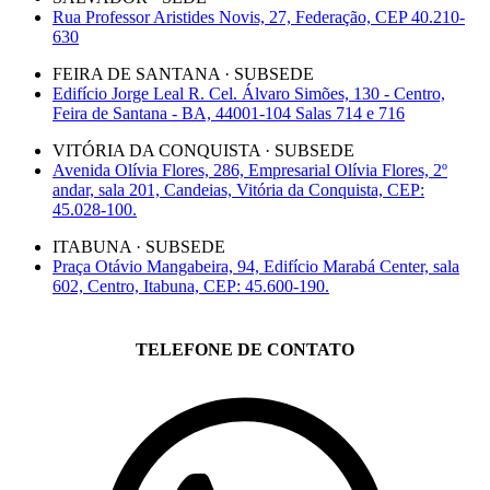
Rua Professor Aristides Novis, 27, Federação, CEP 40.210-
630
FEIRA DE SANTANA · SUBSEDE
Edifício Jorge Leal R. Cel. Álvaro Simões, 130 - Centro,
Feira de Santana - BA, 44001-104 Salas 714 e 716
VITÓRIA DA CONQUISTA · SUBSEDE
Avenida Olívia Flores, 286, Empresarial Olívia Flores, 2º
andar, sala 201, Candeias, Vitória da Conquista, CEP:
45.028-100.
ITABUNA · SUBSEDE
Praça Otávio Mangabeira, 94, Edifício Marabá Center, sala
602, Centro, Itabuna, CEP: 45.600-190.
TELEFONE DE CONTATO